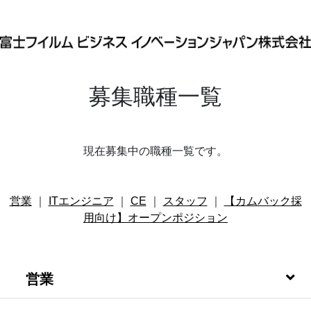
募集職種一覧
現在募集中の職種一覧です。
営業
｜
ITエンジニア
｜
CE
｜
スタッフ
｜
【カムバック採
用向け】オープンポジション
営業