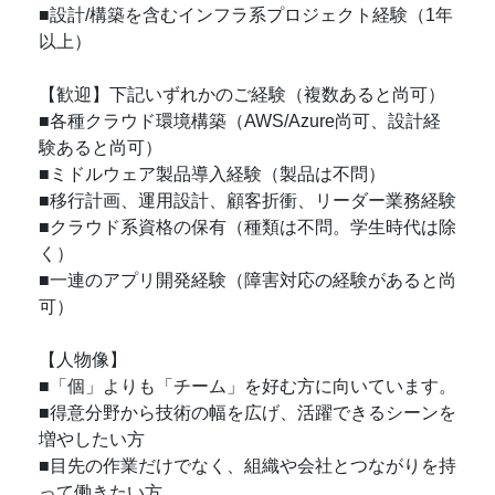
■設計/構築を含むインフラ系プロジェクト経験（1年
以上）
【歓迎】下記いずれかのご経験（複数あると尚可）
■各種クラウド環境構築（AWS/Azure尚可、設計経
験あると尚可）
■ミドルウェア製品導入経験（製品は不問）
■移行計画、運用設計、顧客折衝、リーダー業務経験
■クラウド系資格の保有（種類は不問。学生時代は除
く）
■一連のアプリ開発経験（障害対応の経験があると尚
可）
【人物像】
■「個」よりも「チーム」を好む方に向いています。
■得意分野から技術の幅を広げ、活躍できるシーンを
増やしたい方
■目先の作業だけでなく、組織や会社とつながりを持
って働きたい方