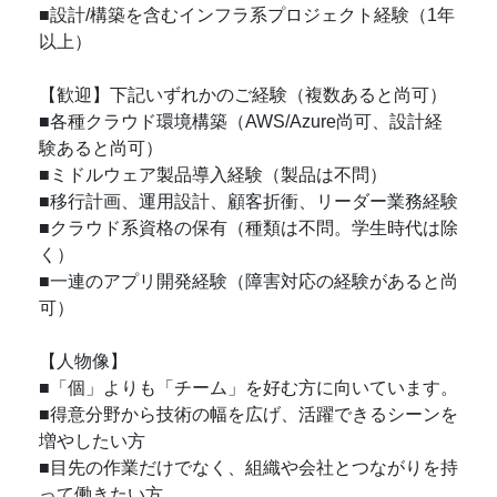
■設計/構築を含むインフラ系プロジェクト経験（1年
以上）
【歓迎】下記いずれかのご経験（複数あると尚可）
■各種クラウド環境構築（AWS/Azure尚可、設計経
験あると尚可）
■ミドルウェア製品導入経験（製品は不問）
■移行計画、運用設計、顧客折衝、リーダー業務経験
■クラウド系資格の保有（種類は不問。学生時代は除
く）
■一連のアプリ開発経験（障害対応の経験があると尚
可）
【人物像】
■「個」よりも「チーム」を好む方に向いています。
■得意分野から技術の幅を広げ、活躍できるシーンを
増やしたい方
■目先の作業だけでなく、組織や会社とつながりを持
って働きたい方