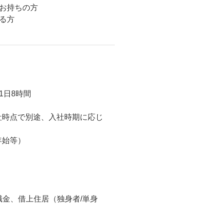
お持ちの方
る方
方
日8時間
入社時点で別途、入社時期に応じ
年始等）
職金、借上住居（独身者/単身