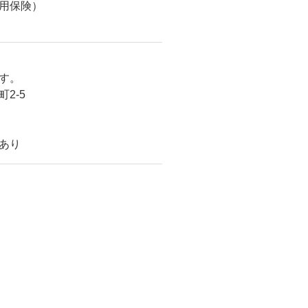
用保険）
す。
2-5
性あり