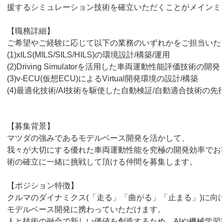
援するシミュレーション技術を確立いただくことがメインミ
【職務詳細】
ご希望やご経験に応じて以下の業務のいずれかをご担当いた
(1)xILS(MILS/SILS/HILS)の環境設計/構築/運用
(2)Driving Simulatorを活用した車両運動性能評価技術の開発
(3)v-ECU(仮想ECU)によるVirtual開発環境の設計/構築
(4)最適化技術/AI技術を駆使した自動検証/自動適合技術の先
【募集背景】
マツダの強みであるモデルベース開発を活かして、
我々が大切にする優れた車両運動性能を究極の開発効率でお
術の確立に一緒に挑戦して頂ける仲間を募集します。
【ポジション特徴】
クルマのダイナミクス(「走る」「曲がる」「止まる」)に向
モデルベース開発に携わっていただけます。
人と技術の融合で新しい価値を創造するため、AIや機械学