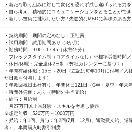
・新たな取り組みに対して変化を恐れず成し遂げられる力を
・自ら考え、積極的にコミュニケーションをとることができ
・新しい技術に挑戦したい方 / 先進的なMBDに興味のある
・契約期間：期間の定めなし：正社員
・試用期間：試用期間あり（3か月）
・勤務時間：9:00～17:45（休憩45分）
フレックスタイム制（コアタイムなし）※標準労働時間／1
・休日/休暇：完全週休2日制（弊社カレンダーに基づく）
・年間有給休暇：15日～20日（左記は毎年10月に付与／
た日数を付与します）
※年数回祝日出社有り、年間休日121日（GW・夏季・年末
・時間外労働：あり（時間外手当支給）
・給与：月給制
月27万円以上※経験・スキルを考慮し優遇
※想定年収：520万円～1000万円
・昇給：年1回、賞与：年2回(7月、12月)、通勤費支給、退
者）、車両購入時割引制度