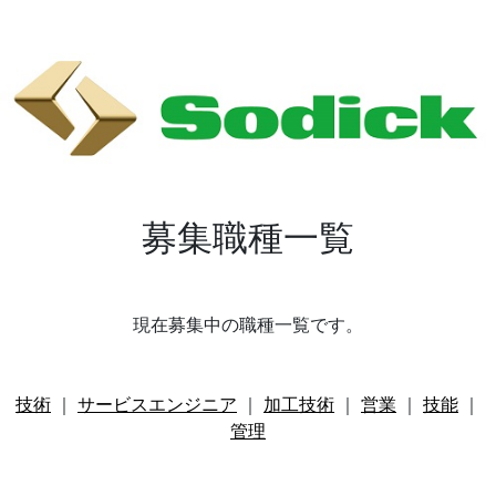
募集職種一覧
現在募集中の職種一覧です。
技術
｜
サービスエンジニア
｜
加工技術
｜
営業
｜
技能
｜
管理