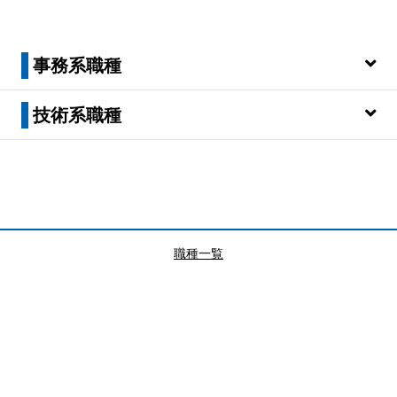
事務系職種
技術系職種
職種一覧